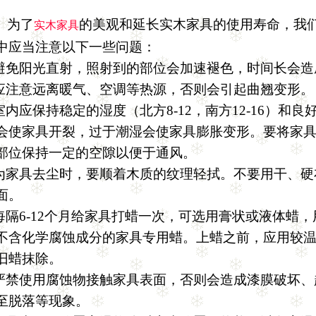
为了
的美观和延长实木家具的使用寿命，我
实木家具
中
应当注意以下一些问题：
避免阳光直射，照射到的部位会加速褪色，时间长会造
应注意远离暖气、空调等热源，否则会引起曲翘变形。
室内应保持稳定的湿度（北方
8-12
，南方
12-16
）和良
会使家具开裂，过于潮湿会使家具膨胀变形。要将家
部位保持一定的空隙以便于通风。
为家具去尘时，要顺着木质的纹理轻拭。不要用干、硬
面。
每隔
6-12
个月给家具打蜡一次，可选用膏状或液体蜡，
不含化学腐蚀成分的家具专用蜡。上蜡之前，应用较
旧蜡抹除。
严禁使用腐蚀物接触家具表面，否则会造成漆膜破坏、
至脱落等现象。